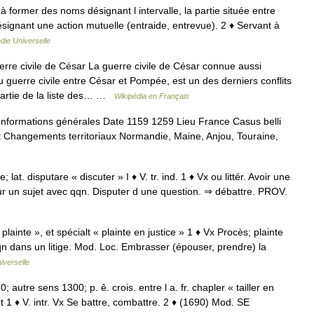
à former des noms désignant l intervalle, la partie située entre
désignant une action mutuelle (entraide, entrevue). 2 ♦ Servant à
die Universelle
re civile de César La guerre civile de César connue aussi
 guerre civile entre César et Pompée, est un des derniers conflits
 partie de la liste des… …
Wikipédia en Français
nformations générales Date 1159 1259 Lieu France Casus belli
êt Changements territoriaux Normandie, Maine, Anjou, Touraine,
e; lat. disputare « discuter » I ♦ V. tr. ind. 1 ♦ Vx ou littér. Avoir une
sur un sujet avec qqn. Disputer d une question. ⇒ débattre. PROV.
« plainte », et spécialt « plainte en justice » 1 ♦ Vx Procès; plainte
e qqn dans un litige. Mod. Loc. Embrasser (épouser, prendre) la
iverselle
; autre sens 1300; p. ê. crois. entre l a. fr. chapler « tailler en
let 1 ♦ V. intr. Vx Se battre, combattre. 2 ♦ (1690) Mod. SE