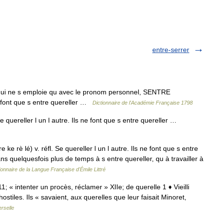
entre-serrer
 ne s emploie qu avec le pronom personnel, SENTRE
e font que s entre quereller …
Dictionnaire de l'Académie Française 1798
e quereller l un l autre. Ils ne font que s entre quereller …
 ke rè lé) v. réfl. Se quereller l un l autre. Ils ne font que s entre
uelquesfois plus de temps à s entre quereller, qu à travailler à
ionnaire de la Langue Française d'Émile Littré
11; « intenter un procès, réclamer » XIIe; de querelle 1 ♦ Vieilli
stiles. Ils « savaient, aux querelles que leur faisait Minoret,
rselle