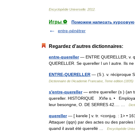
Encyclopédie
Universelle
.
2012
.
Игры ⚽
Поможем написать курсовую
entre-pénétrer
Regardez d'autres dictionnaires:
entre-quereller
— ENTRE QUERELLER, v. qui
QUERELLER. Se quereller l un l autre. Ils n
ENTRE-QUERELLER
— (S ). v. réciproque S
Dictionnaire de l'Academie Francaise, 7eme edition (1835)
s'entre-quereller
— entre quereller (s ) (an tre
quereller. HISTORIQUE XVIe s. • Employans q
leur besongne, O. DE SERRES 42.… …
Dict
quereller
— [ kərele ] v. tr. <conjug. : 1> • 16
Attaquer (qqn) par des actes ou des paroles ho
quand il avait été querellé …
Encyclopédie Unive