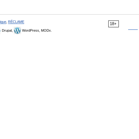
ique
,
RÉCLAME
18+
Drupal,
WordPress, MODx.