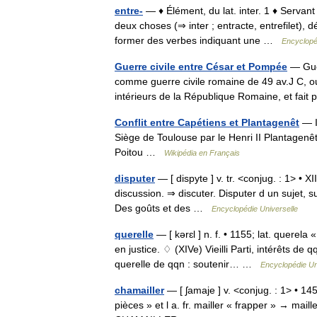
entre-
— ♦ Élément, du lat. inter. 1 ♦ Servant 
deux choses (⇒ inter ; entracte, entrefilet), 
former des verbes indiquant une …
Encyclopé
Guerre civile entre César et Pompée
— Guer
comme guerre civile romaine de 49 av.J C, ou
intérieurs de la République Romaine, et fait
Conflit entre Capétiens et Plantagenêt
— I
Siège de Toulouse par le Henri II Plantagen
Poitou …
Wikipédia en Français
disputer
— [ dispyte ] v. tr. <conjug. : 1> • XII
discussion. ⇒ discuter. Disputer d un sujet, 
Des goûts et des …
Encyclopédie Universelle
querelle
— [ kərɛl ] n. f. • 1155; lat. querela 
en justice. ♢ (XIVe) Vieilli Parti, intérêts d
querelle de qqn : soutenir… …
Encyclopédie Un
chamailler
— [ ʃamaje ] v. <conjug. : 1> • 1450
pièces » et l a. fr. mailler « frapper » → mail